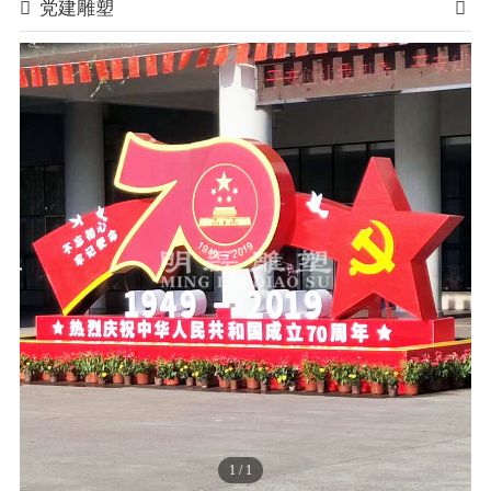
党建雕塑
1
/
1