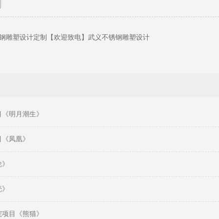
钢雕塑设计定制【欢迎致电】武义不锈钢雕塑设计
目《明月潮生》
目《凤凰》
轮》
壳》
院项目《熊猫》