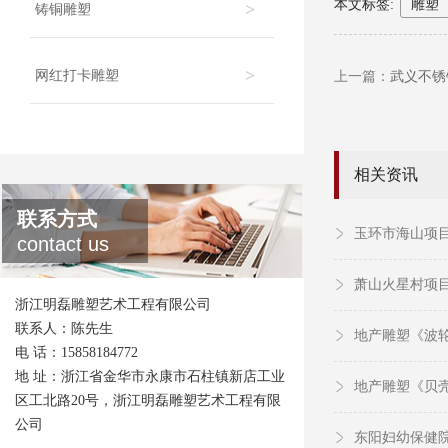
本文标签:
雕塑
>
铸铜雕塑
>
网红打卡雕塑
上一篇：
武义不锈
相关资讯
联系方式
玉环市海山项
contact us
萧山火星村项
浙江明磊雕塑艺术工程有限公司
联系人：陈先生
地产雕塑《波
电 话：15858184772
地 址：浙江省金华市永康市石柱镇新店工业
地产雕塑《贝
区工北路20号，浙江明磊雕塑艺术工程有限
公司
东阳妇幼保健