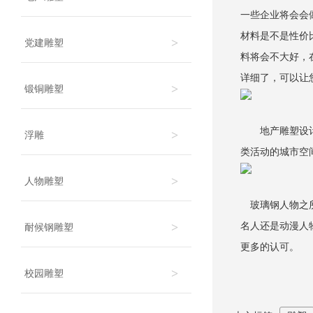
一些企业将会会
材料是不是性价
>
党建雕塑
料将会不大好，
详细了，可以让
>
锻铜雕塑
地产雕塑设计具
>
浮雕
类活动的城市空
>
人物雕塑
玻璃钢人物之所
>
名人还是动漫人
耐候钢雕塑
更多的认可。
>
校园雕塑