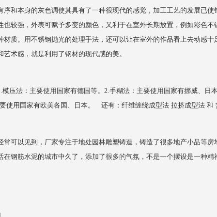
序和本身的灰色调使其具有了一种很现代的感觉，加工工艺的发展已使
性也较强，外表可赋予多变的颜色，又利于在室外长期放置，例如彩色不
种材质。用不锈钢抛光的处理手法，还可以让在室外的作品看上去动感十
和艺术感，就是利用了钢材的现代感的美。
.模压法：主要使用国家有德国等。2.手糊法：主要使用国家有挪威、日本
主要使用国家有欧美各国、日本。 还有：纤维缠绕成型法 拉挤成型法 和 
常可以见到，厂家专注于地处园林雕塑铸造，铸造了很多地产小品等房
活在钢筋水泥的城市中久了，添加了很多的气氛，不是一个摆设是一种精