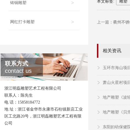
本文标签:
雕塑
>
铸铜雕塑
>
网红打卡雕塑
上一篇：
衢州不锈
相关资讯
联系方式
玉环市海山项
contact us
萧山火星村项
浙江明磊雕塑艺术工程有限公司
联系人：陈先生
地产雕塑《波
电 话：15858184772
地 址：浙江省金华市永康市石柱镇新店工业
地产雕塑《贝
区工北路20号，浙江明磊雕塑艺术工程有限
公司
东阳妇幼保健