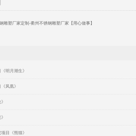
钢雕塑厂家定制-衢州不锈钢雕塑厂家【用心做事】
目《明月潮生》
目《凤凰》
轮》
壳》
院项目《熊猫》