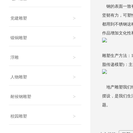
钢的表面一致有
坚韧有力，可塑
>
党建雕塑
都用到不锈钢这
作品增加文化性
>
锻铜雕塑
雕塑生产方法：1
>
浮雕
脂传递模塑)：
>
人物雕塑
地产雕塑我们经
>
摆设，是我们生
耐候钢雕塑
题。
>
校园雕塑